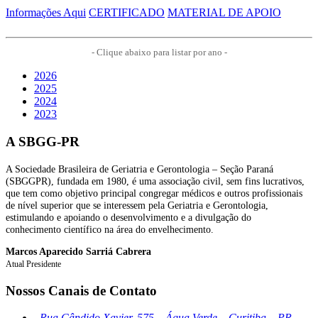
Informações Aqui
CERTIFICADO
MATERIAL DE APOIO
- Clique abaixo para listar por ano -
2026
2025
2024
2023
A SBGG-PR
A Sociedade Brasileira de Geriatria e Gerontologia – Seção Paraná
(SBGGPR), fundada em 1980, é uma associação civil, sem fins lucrativos,
que tem como objetivo principal congregar médicos e outros profissionais
de nível superior que se interessem pela Geriatria e Gerontologia,
estimulando e apoiando o desenvolvimento e a divulgação do
conhecimento científico na área do envelhecimento.
Marcos Aparecido Sarriá Cabrera
Atual Presidente
Nossos Canais de Contato
Rua Cândido Xavier, 575 – Água Verde – Curitiba – PR –