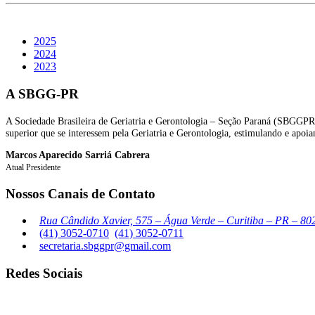
2025
2024
2023
A SBGG-PR
A Sociedade Brasileira de Geriatria e Gerontologia – Seção Paraná (SBGGPR),
superior que se interessem pela Geriatria e Gerontologia, estimulando e apo
Marcos Aparecido Sarriá Cabrera
Atual Presidente
Nossos Canais de Contato
Rua Cândido Xavier, 575 – Água Verde – Curitiba – PR – 80
(41) 3052-0710
(41) 3052-0711
secretaria.sbggpr@gmail.com
Redes Sociais