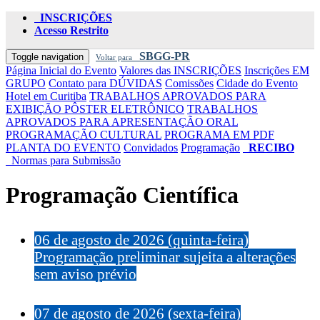
INSCRIÇÕES
Acesso Restrito
SBGG-PR
Toggle navigation
Voltar para
Página Inicial do Evento
Valores das INSCRIÇÕES
Inscrições EM
GRUPO
Contato para DÚVIDAS
Comissões
Cidade do Evento
Hotel em Curitiba
TRABALHOS APROVADOS PARA
EXIBIÇÃO PÔSTER ELETRÔNICO
TRABALHOS
APROVADOS PARA APRESENTAÇÃO ORAL
PROGRAMAÇÃO CULTURAL
PROGRAMA EM PDF
PLANTA DO EVENTO
Convidados
Programação
RECIBO
Normas para Submissão
Programação Científica
06 de agosto de 2026 (quinta-feira)
Programação preliminar sujeita a alterações
sem aviso prévio
07 de agosto de 2026 (sexta-feira)