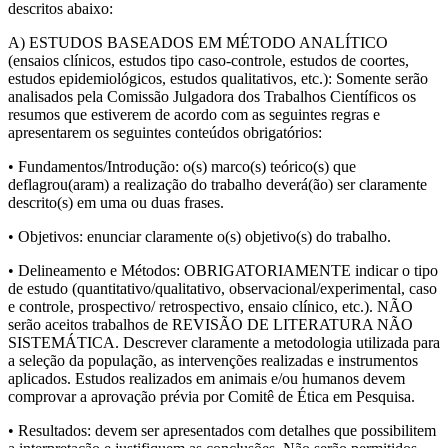
descritos abaixo:
A) ESTUDOS BASEADOS EM MÉTODO ANALÍTICO
(ensaios clínicos, estudos tipo caso-controle, estudos de coortes,
estudos epidemiológicos, estudos qualitativos, etc.): Somente serão
analisados pela Comissão Julgadora dos Trabalhos Científicos os
resumos que estiverem de acordo com as seguintes regras e
apresentarem os seguintes conteúdos obrigatórios:
• Fundamentos/Introdução: o(s) marco(s) teórico(s) que
deflagrou(aram) a realização do trabalho deverá(ão) ser claramente
descrito(s) em uma ou duas frases.
• Objetivos: enunciar claramente o(s) objetivo(s) do trabalho.
• Delineamento e Métodos: OBRIGATORIAMENTE indicar o tipo
de estudo (quantitativo/qualitativo, observacional/experimental, caso
e controle, prospectivo/ retrospectivo, ensaio clínico, etc.). NÃO
serão aceitos trabalhos de REVISÃO DE LITERATURA NÃO
SISTEMÁTICA. Descrever claramente a metodologia utilizada para
a seleção da população, as intervenções realizadas e instrumentos
aplicados. Estudos realizados em animais e/ou humanos devem
comprovar a aprovação prévia por Comitê de Ética em Pesquisa.
• Resultados: devem ser apresentados com detalhes que possibilitem